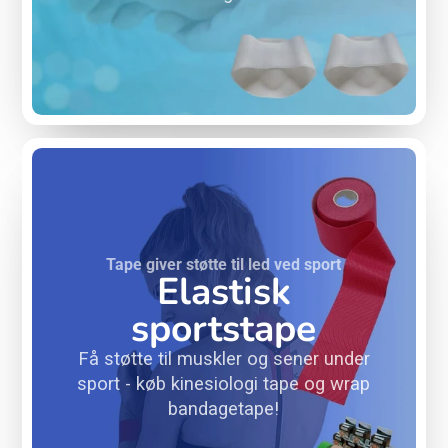
Tape giver støtte til led ved sport
Elastisk
sportstape
Få støtte til muskler og sener under
sport - køb kinesiologi tape og wrap
bandagetape!