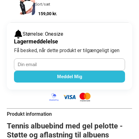
Carerelief
Sort/sæt
Pris
159,00 kr.
Størrelse: Onesize
Lagermeddelelse
Få besked, når dette produkt er tilgængeligt igen
Meddel Mig
Produkt information
Tennis albuebind med gel pelotte -
Støtte og aflastning til albuens