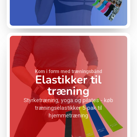
Kom i form med træningsbånd
Elastikker til
træning
Styrketræning, yoga og pilates - køb
træningselastikker 5-pak til
hjemmetræning