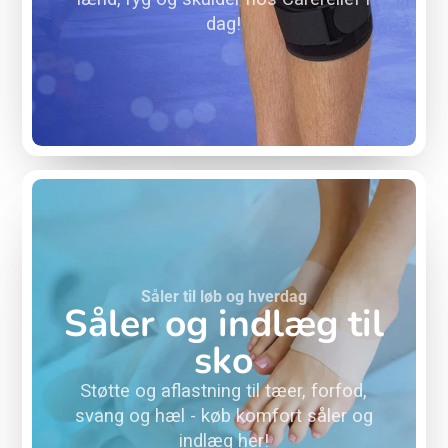
dag!
Såler til løb og hverdag
Såler og indlæg til
sko
Støtte og aflastning til tæer, forfod,
svang og hæl - køb komfort såler og
indlæg her!