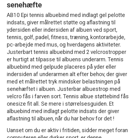
senehæfte
AB10 Epi tennis albuebind med indlagt gel pelotte
indsats, giver målrettet støtte og aflastning til
ydersiden eller indersiden af albuen ved sport,
tennis, golf, padel, fitness, træning, kontorarbejde,
pc-arbejde med mus, og hverdagens aktiviteter.
Justerbart tennis albuebind med 2 velcrostropper
er hurtigt at tilpasse til albuens underarm. Tennis
albuebind med gelpude placeres på yder eller
indersiden af underarmen alt efter behov, der giver
med et målrettet tryk mindsker belastningen på
senehæftet i albuen. Justerbar albuestrop med
velcro fås i farven sort. Tennis albue støttebind fås
onesize fit all. Se mere i størrelsesguiden. Et
albuebind med indlagt pelotte indsats der giver
aflastning til albuen, når du har behov for det !
Uanset om du er aktiv i fritiden, sidder meget foran
computeren eller dyrker sport, er denne