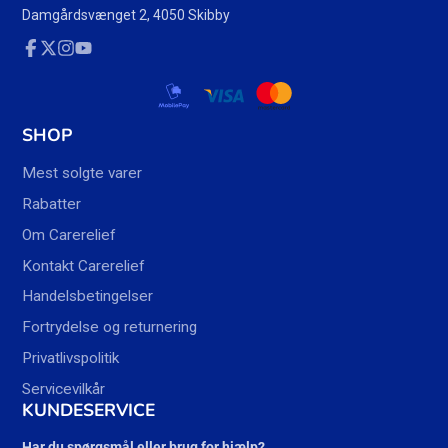
Damgårdsvænget 2, 4050 Skibby
Facebook
Twitter
Instagram
YouTube
SHOP
Mest solgte varer
Rabatter
Om Carerelief
Kontakt Carerelief
Handelsbetingelser
Fortrydelse og returnering
Privatlivspolitik
Servicevilkår
KUNDESERVICE
Har du spørgsmål eller brug for hjælp?