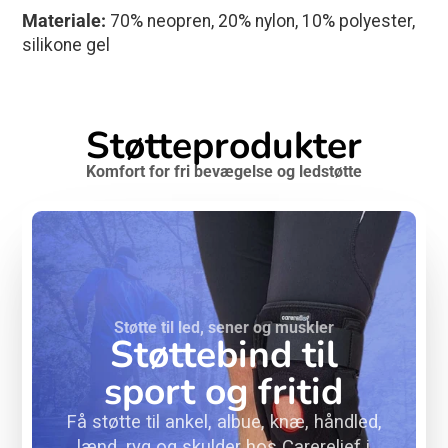
Materiale:
70% neopren, 20% nylon, 10% polyester,
silikone gel
Støtteprodukter
Komfort for fri bevægelse og ledstøtte
Støtte til led, sener og muskler
Støttebind til
sport og fritid
Få støtte til ankel, albue, knæ, håndled,
lænd, ryg og skulder hos Carerelief i