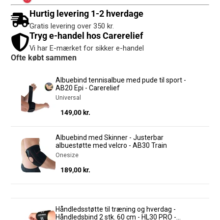
Hurtig levering 1-2 hverdage
Gratis levering over 350 kr.
Tryg e-handel hos Carerelief
Vi har E-mærket for sikker e-handel
Ofte købt sammen
Albuebind tennisalbue med pude til sport -
AB20 Epi - Carerelief
Universal
Pris
149,00 kr.
Albuebind med Skinner - Justerbar
albuestøtte med velcro - AB30 Train
Onesize
Pris
189,00 kr.
Håndledsstøtte til træning og hverdag -
Håndledsbind 2 stk. 60 cm - HL30 PRO -