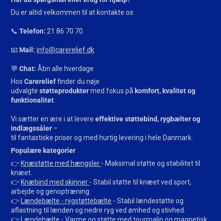
Du er altid velkommen til at kontakte os:
📞
Telefon:
21 86 70 70
📧
Mail:
info@carerelief.dk
💬
Chat:
Åbn alle hverdage
Hos
Carerelief
finder du nøje
udvalgte
støtteprodukter
med fokus på
komfort, kvalitet og
funktionalitet
.
Vi sætter en ære i at levere
effektive støttebind, rygbælter og
indlægssåler
–
til fantastiske priser og med hurtig levering i hele Danmark.
Populære kategorier
👉
Knæstøtte med hængsler
- Maksimal støtte og stabilitet til
knæet.
👉
Knæbind med skinner
- Stabil støtte til knæet ved sport,
arbejde og genoptræning.
👉
Lændebælte - rygstøttebælte
- Stabil lændestøtte og
aflastning til lænden og nedre ryg ved ømhed og stivhed.
👉
Lændebælte
- Varme og støtte med tourmalin og magnetisk